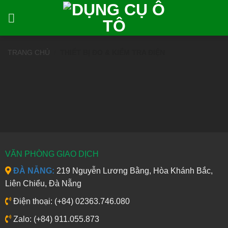
Bỏ
qua
nội
dung
TRANG CHỦ
/
THIẾT BỊ ĐO & KIỂM TRA ĐIỆN
VĂN PHÒNG GIAO DỊCH
ĐÀ NẴNG:
219 Nguyễn Lương Bằng, Hòa Khánh Bắc,
Liên Chiểu, Đà Nẵng
Điện thoại: (+84) 02363.746.080
Zalo: (+84) 911.055.873