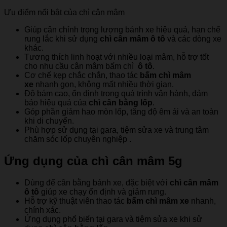
Ưu điểm nổi bật của chì cân mâm
Giúp cân chỉnh trọng lượng bánh xe hiệu quả, hạn chế
rung lắc khi sử dụng
chì cân mâm ô tô
và các dòng xe
khác.
Tương thích linh hoạt với nhiều loại mâm, hỗ trợ tốt
cho nhu cầu cân mâm bấm chì
ô tô
.
Cơ chế kẹp chắc chắn, thao tác
bấm chì mâm
xe
nhanh gọn, không mất nhiều thời gian.
Độ bám cao, ổn định trong quá trình vận hành, đảm
bảo hiệu quả của
chì cân bằng lốp
.
Góp phần giảm hao mòn lốp, tăng độ êm ái và an toàn
khi di chuyển.
Phù hợp sử dụng tại gara, tiệm sửa xe và trung tâm
chăm sóc lốp chuyên nghiệp .
Ứng dụng của chì cân mâm 5g
Dùng để cân bằng bánh xe, đặc biệt với
chì cân mâm
ô tô
giúp xe chạy ổn định và giảm rung.
Hỗ trợ kỹ thuật viên thao tác
bấm chì mâm xe
nhanh,
chính xác.
Ứng dụng phổ biến tại gara và tiệm sửa xe khi sử