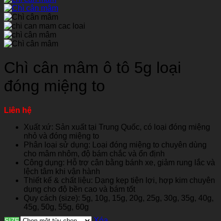
Chì cân mâm ô tô 5g loại
đóng miệng to
Liên hệ
Xuất xứ: Sản xuất tại Trung Quốc, có loại đóng miệng
nhỏ và đóng miệng to
Phân loại sử dụng: Loại đóng miệng to chuyên dùng
cho mâm nhôm, độ bám chắc và ổn định
Công dụng: Hỗ trợ cân bằng bánh xe, giảm rung lắc và
lệch tâm khi vận hành
Thiết kế & chất liệu: Dạng kẹp tiện lợi, hợp kim chuyên
dụng cho độ bền cao và bám tốt
Quy cách (size): 5g, 10g, 15g, 20g, 25g, 30g, 35g, 40g,
45g, 50g, 55g, 60g
Xóa
SIZE