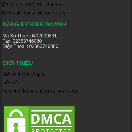
Hotline: (+84) 911.494.653
Email : contact@rorisc.com
ĐĂNG KÝ KINH DOANH
Mã Số Thuế: 0402009891
Fax: 02363746080
Điện Thoại :
02363746080
GIỚI THIỆU
Giới thiệu về công ty
Liên hệ
Hướng dẫn mua hàng và thanh toán