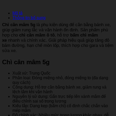
Mô tả
Thông tin bổ sung
Chì cân mâm 5g
là phụ kiện dùng để cân bằng bánh xe,
giúp giảm rung lắc và vận hành ổn định. Sản phẩm phù
hợp cho
chì cân mâm ô tô
, hỗ trợ
bấm chì mâm
xe
nhanh và chính xác. Giải pháp hiệu quả giúp tăng độ
bám đường, hạn chế mòn lốp, thích hợp cho gara và tiệm
sửa xe.
Chì cân mâm 5g
Xuất xứ: Trung Quốc
Phân loại: Đóng miệng nhỏ, đóng miệng to (đa dạng
quy cách)
Công dụng: Hỗ trợ cân bằng bánh xe, giảm rung và
lệch tâm khi vận hành
Nguyên lý sử dụng: Gắn trực tiếp lên vành mâm để
điều chỉnh sai số trọng lượng
Kiểu lắp: Dạng kẹp (bấm chì) cố định chắc chắn vào
mép mâm
Độ chính xác: Nhiều mức trọng lượng khác nhau, dễ