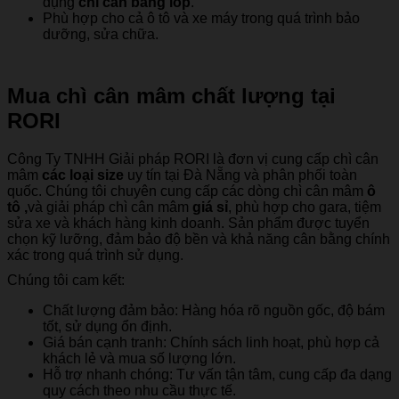
dụng
chì cân bằng lốp
.
Phù hợp cho cả ô tô và xe máy trong quá trình bảo
dưỡng, sửa chữa.
Mua chì cân mâm chất lượng tại
RORI
Công Ty TNHH Giải pháp RORI là đơn vị cung cấp chì cân
mâm
các loại size
uy tín tại Đà Nẵng và phân phối toàn
quốc. Chúng tôi chuyên cung cấp các dòng chì cân mâm
ô
tô ,
và giải pháp chì cân mâm
giá sỉ
, phù hợp cho gara, tiệm
sửa xe và khách hàng kinh doanh. Sản phẩm được tuyển
chọn kỹ lưỡng, đảm bảo độ bền và khả năng cân bằng chính
xác trong quá trình sử dụng.
Chúng tôi cam kết:
Chất lượng đảm bảo: Hàng hóa rõ nguồn gốc, độ bám
tốt, sử dụng ổn định.
Giá bán cạnh tranh: Chính sách linh hoạt, phù hợp cả
khách lẻ và mua số lượng lớn.
Hỗ trợ nhanh chóng: Tư vấn tận tâm, cung cấp đa dạng
quy cách theo nhu cầu thực tế.