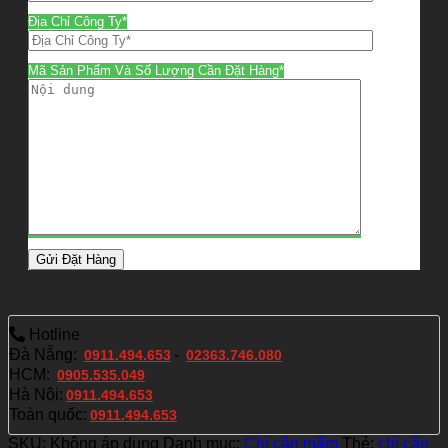
Địa Chỉ Công Ty*
Mã Sản Phẩm Và Số Lượng Cần Đặt Hàng*
Hotline
Đà Nẵng:
-
0911.494.653
02363.746.080
HCM:
0905.535.049
Hà Nội:
0911.494.653
Toàn quốc:
0911.494.653
SKU:
Không áp dụng
Danh mục:
Chì cân mâm
Thẻ:
chì cân