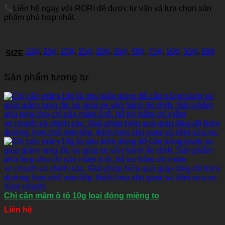
Liên hệ ngay với RORI để được tư vấn và lựa chọn sản
phẩm phù hợp nhất.
10g
,
15g
,
20g
,
25g
,
30g
,
35g
,
40g
,
45g
,
50g
,
55g
,
60g
SIZE
Sản phẩm tương tự
Xem nhanh
Chì cân mâm ô tô 10g loại đóng miệng to
Liên hệ